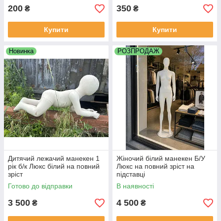
200
350
₴
₴
Купити
Купити
Новинка
РОЗПРОДАЖ
Дитячий лежачий манекен 1
Жіночий білий манекен Б/У
рік б/к Люкс білий на повний
Люкс на повний зріст на
зріст
підставці
Готово до відправки
В наявності
3 500
4 500
₴
₴