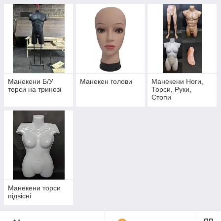
Манекени Б/У
Манекен голови
Манекени Ноги,
торси на тринозі
Торси, Руки,
Стопи
Манекени торси
підвісні