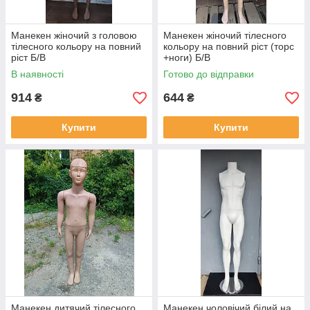
Манекен жіночий з головою
Манекен жіночий тілесного
тілесного кольору на повний
кольору на повний ріст (торс
ріст Б/В
+ноги) Б/В
В наявності
Готово до відправки
914
644
₴
₴
Купити
Купити
Манекен дитячий тілесного
Манекен чоловічий білий на