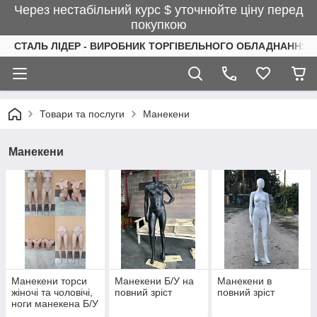
Через нестабільний курс $ уточнюйте ціну перед
покупкою
СТАЛЬ ЛІДЕР - ВИРОБНИК ТОРГІВЕЛЬНОГО ОБЛАДНАННЯ І
Товари та послуги
Манекени
Манекени
Манекени торси
Манекени Б/У на
Манекени в
жіночі та чоловічі,
повний зріст
повний зріст
ноги манекена Б/У