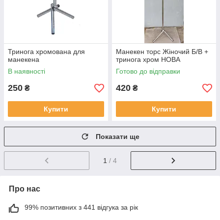
Тринога хромована для
Манекен торс Жіночий Б/В +
манекена
тринога хром НОВА
В наявності
Готово до відправки
250
420
₴
₴
Купити
Купити
Показати ще
1
/ 4
Про нас
99% позитивних з 441 відгука за рік