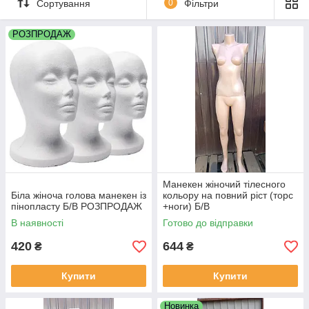
Сортування
0
Фільтри
РОЗПРОДАЖ
Манекен жіночий тілесного
Біла жіноча голова манекен із
кольору на повний ріст (торс
пінопласту Б/В РОЗПРОДАЖ
+ноги) Б/В
В наявності
Готово до відправки
420
644
₴
₴
Купити
Купити
Новинка