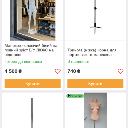
Манекен чоловічий білий на
повний зріст Б/У ЛЮКС на
Тринога (ніжка) чорна для
підставці
портновского манекена
Готово до відправки
В наявності
4 500
740
₴
₴
Купити
Купити
Новинка