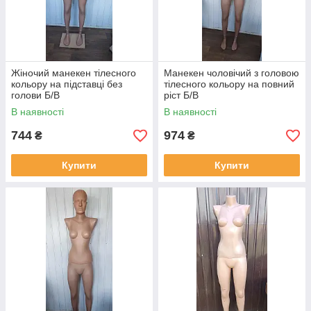
Жіночий манекен тілесного
Манекен чоловічий з головою
кольору на підставці без
тілесного кольору на повний
голови Б/В
ріст Б/В
В наявності
В наявності
744
974
₴
₴
Купити
Купити