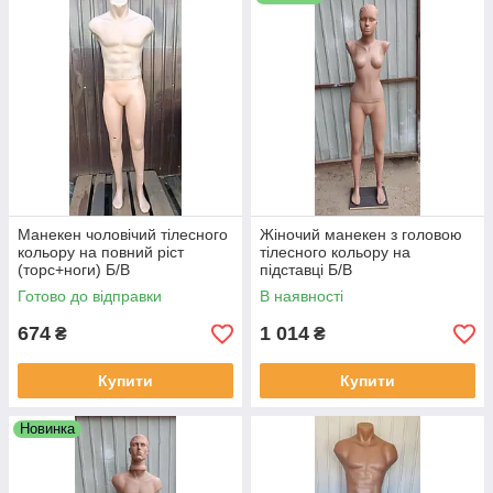
Манекен чоловічий тілесного
Жіночий манекен з головою
кольору на повний ріст
тілесного кольору на
(торс+ноги) Б/В
підставці Б/В
Готово до відправки
В наявності
674
1 014
₴
₴
Купити
Купити
Новинка