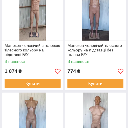
Манекен чоловічий з головою
Манекен чоловічий тілесного
тілесного кольору на
кольору на підставці без
підставці Б/У
голови Б/У
В наявності
В наявності
1 074
774
₴
₴
Купити
Купити