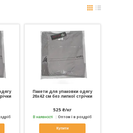
одягу
Пакети для упаковки одягу
трічки
26х42 см без липкої стрічки
525 ₴/кг
оздріб
В наявності
Оптом і в роздріб
Купити