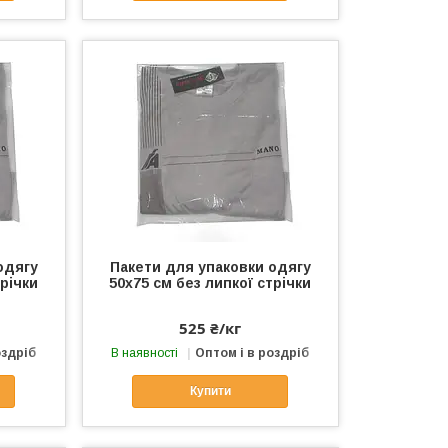
одягу
Пакети для упаковки одягу
трічки
50х75 см без липкої стрічки
525 ₴/кг
оздріб
В наявності
Оптом і в роздріб
Купити