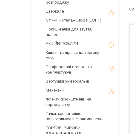
розпродажу
Дзеркала
Стійки й стелажі Лофт (LOFT)
Полиці-гачки для взуття,
шапок
АКЦІЙНІ ТОВАРИ
Кишені та підвіси на торгову
сітку
Перфоровані стелажі та
комплектуючі
Вертушки універсальні
Манекени
Флейти (кронштейни) на
торгову сітку
Гачки, кронштейни,
полкотримачі в економпанель
ТОРГОВІ ВИРОБИ
(ОБЛАДНАННЯ) ПІД