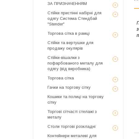
ЗА ПРИЗНАЧЕННЯМ
Стійки пристінні набірні для
одягу Система Стендбай
П
"Stender"
з
Торгова сітка в рамці
п
Стійки та вертушки для
продажу окулярів
Стійки-вішалки з
пофарбованого металу для
одягу (від виробника)
Торгова сітка
Гачки на торгову сітку
Кошики та полиці на торгову
сітку
Торгові сітчасті стелажі з
металу
Столи торгові розкладні
Контейнери металеві для