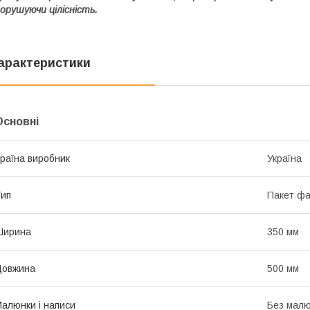
орушуючи цілісність.
арактеристики
Основні
раїна виробник
Україна
ип
Пакет фа
Ширина
350 мм
Довжина
500 мм
алюнки і написи
Без малюн