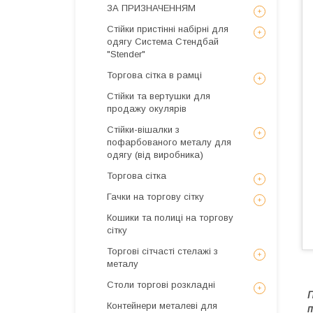
ЗА ПРИЗНАЧЕННЯМ
Стійки пристінні набірні для
одягу Система Стендбай
"Stender"
Торгова сітка в рамці
Стійки та вертушки для
продажу окулярів
Стійки-вішалки з
пофарбованого металу для
одягу (від виробника)
Торгова сітка
Гачки на торгову сітку
Кошики та полиці на торгову
сітку
Торгові сітчасті стелажі з
металу
Столи торгові розкладні
П
Контейнери металеві для
п