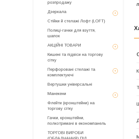
розпродажу
п
Дзеркала
Стійки й стелажі Лофт (LOFT)
Х
Полиці-гачки для взуття,
шапок
АКЦІЙНІ ТОВАРИ
Кишені та підвіси на торгову
сітку
Перфоровані стелажі та
К
комплектуючі
Вертушки універсальні
Т
Манекени
Флейти (кронштейни) на
торгову сітку
Гачки, кронштейни,
полкотримачі в економпанель
ТОРГОВІ ВИРОБИ
М
(ОБЛАДНАННЯ) ПІД