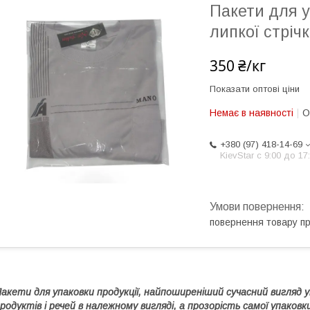
Пакети для у
липкої стріч
350 ₴/кг
Показати оптові ціни
Немає в наявності
О
+380 (97) 418-14-69
KievStar с 9:00 до 17
повернення товару п
акети для упаковки
продукції, найпоширеніший сучасний вигляд 
родуктів і речей в належному вигляді, а прозорість самої упако