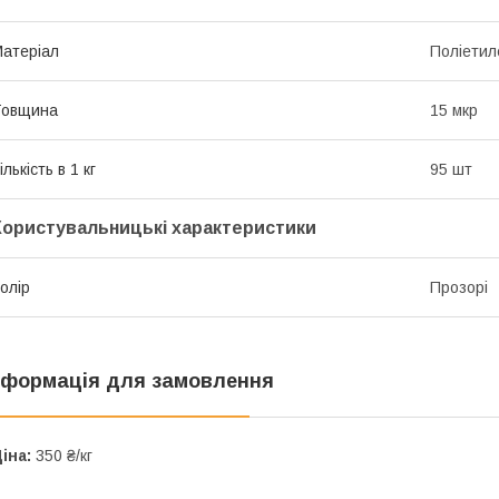
атеріал
Поліетил
Товщина
15 мкр
ількість в 1 кг
95 шт
Користувальницькі характеристики
олір
Прозорі
нформація для замовлення
іна:
350 ₴/кг