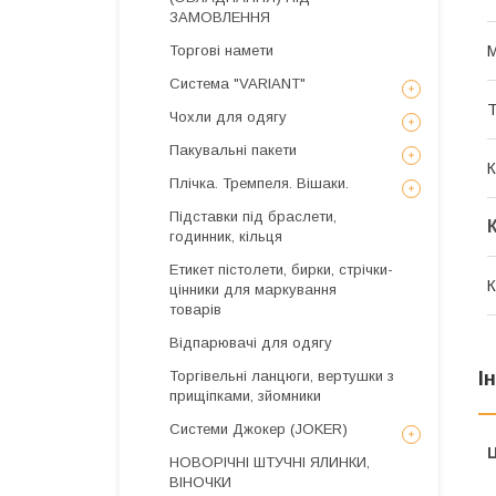
ЗАМОВЛЕННЯ
Торгові намети
М
Система "VARIANT"
Чохли для одягу
Пакувальні пакети
К
Плічка. Тремпеля. Вішаки.
Підставки під браслети,
годинник, кільця
Етикет пістолети, бирки, стрічки-
К
цінники для маркування
товарів
Відпарювачі для одягу
Торгівельні ланцюги, вертушки з
І
прищіпками, зйомники
Системи Джокер (JOKER)
Ц
НОВОРІЧНІ ШТУЧНІ ЯЛИНКИ,
ВІНОЧКИ