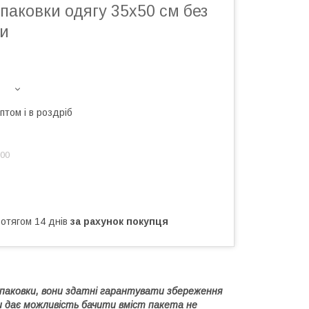
паковки одягу 35х50 см без
ки
птом і в роздріб
:00
ротягом 14 днів
за рахунок покупця
упаковки, вони здатні гарантувати збереження
вки дає можливість бачити вміст пакета не