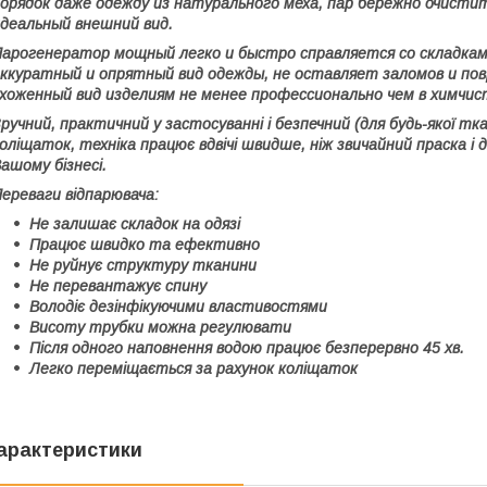
орядок даже одежду из натурального меха, пар бережно очисти
деальный внешний вид.
арогенератор мощный легко и быстро справляется со складка
ккуратный и опрятный вид одежды, не оставляет заломов и по
хоженный вид изделиям не менее профессионально чем в химчис
ручний, практичний у застосуванні і
безпечний (для будь-якої тк
оліщаток, техніка працює вдвічі швидше, ніж звичайний праска і
ашому бізнесі.
ереваги відпарювача:
Не залишає складок на одязі
Працює швидко та ефективно
Не руйнує структуру тканини
Не перевантажує спину
Володіє дезінфікуючими властивостями
Висоту трубки можна регулювати
Після одного наповнення водою працює безперервно 45 хв.
Легко переміщається за рахунок коліщаток
арактеристики