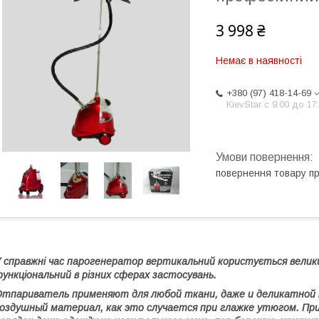
3 998 ₴
Немає в наявності
+380 (97) 418-14-69
KievStar с 9:00 до 17
повернення товару п
 справжні час парогенератор вертикальний користується велик
ункціональний в різних сферах застосувань.
тпариватель применяют для любой ткани, даже и деликатной 
оздушный материал, как это случается при глажке утюгом. П