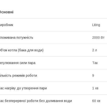
Основні
иробник
Liting
поживана потужність
2000 Вт
б'єм котла (бака для води)
2 л
егулювання сили пара
Так
ількість режимів роботи
9
ас нагріву до утворення пари
1 хв
ас безперервної роботи без доливання води
60 хв