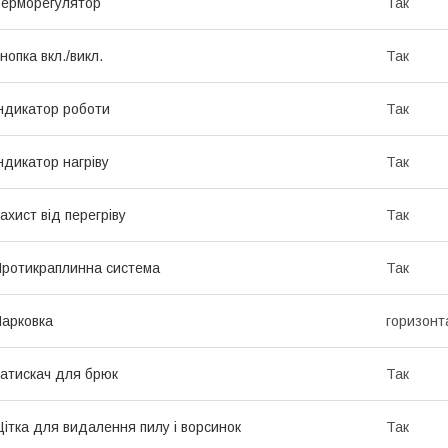
ерморегулятор
Так
нопка вкл./викл.
Так
ндикатор роботи
Так
ндикатор нагріву
Так
ахист від перегріву
Так
ротикраплинна система
Так
арковка
горизонт
атискач для брюк
Так
ітка для видалення пилу і ворсинок
Так