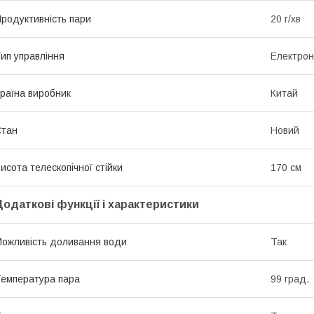
родуктивність пари
20 г/хв
ип управління
Електро
раїна виробник
Китай
Стан
Новий
исота телескопічної стійки
170 см
Додаткові функції і характеристики
ожливість доливання води
Так
емпература пара
99 град.