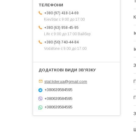
Т
+380 (97) 418-14-69
К
KievStar с 9:00 до 17:00
+380 (63) 958-45-95
І
Life с 9:00 до 17:00 Вайбер
+380 (50) 740-44-84
Vodafone с 9.00 до 17.00
І
З
П
stal.lider.ua@gmail.com
+380639584595
П
+380639584595
+380639584595
З
Щ