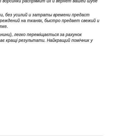
т ворсинки распрямит их и вернет вашей шубе
ми,
без усилий и затраты времени предаст
вреждений на тканях, быстро предает свежий и
тке.
анини),
легко переміщається за рахунок
 дає кращі результати. Найкращий помічник у