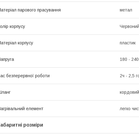
атеріал парового прасування
метал
олір корпусу
Червони
атеріал корпусу
пластик
апруга
180 - 240
ас безперервної роботи
2ч - 2,5 
Шланг
кордовий
агрівальний елемент
легко чи
Габаритні розміри