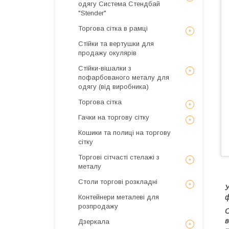
одягу Система Стендбай
"Stender"
Торгова сітка в рамці
Стійки та вертушки для
продажу окулярів
Стійки-вішалки з
пофарбованого металу для
одягу (від виробника)
Торгова сітка
Гачки на торгову сітку
Кошики та полиці на торгову
сітку
Торгові сітчасті стелажі з
металу
Столи торгові розкладні
У
Контейнери металеві для
ф
розпродажу
О
в
Дзеркала