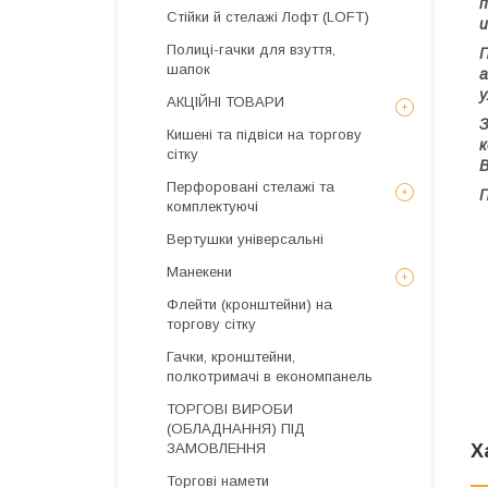
п
Стійки й стелажі Лофт (LOFT)
и
Полиці-гачки для взуття,
П
шапок
а
у
АКЦІЙНІ ТОВАРИ
З
Кишені та підвіси на торгову
к
сітку
В
Перфоровані стелажі та
П
комплектуючі
Вертушки універсальні
Манекени
Флейти (кронштейни) на
торгову сітку
Гачки, кронштейни,
полкотримачі в економпанель
ТОРГОВІ ВИРОБИ
(ОБЛАДНАННЯ) ПІД
ЗАМОВЛЕННЯ
Х
Торгові намети