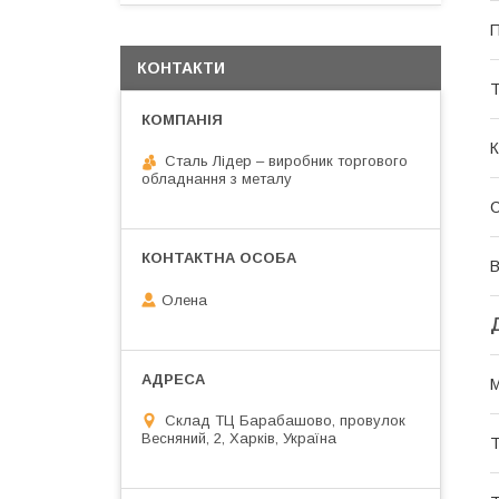
П
КОНТАКТИ
Т
К
Сталь Лідер – виробник торгового
обладнання з металу
В
Олена
М
Склад ТЦ Барабашово, провулок
Весняний, 2, Харків, Україна
Т