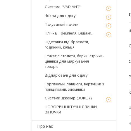
Система "VARIANT"
Чохли для одягу
Пакувальні пакети
В
Плічка. Тремпеля. Вішаки.
Підставки під браслети,
С
годинник, кільця
Етикет пістолети, бирки, стрічки-
цінники для маркування
О
товарів
Відпарювачі для одягу
Р
Торгівельні ланцюги, вертушки з
прищіпками, зйомники
К
Системи Джокер (JOKER)
НОВОРІЧНІ ШТУЧНІ ЯЛИНКИ,
Ч
ВІНОЧКИ
Ч
Про нас