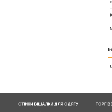
В
М
І
Ц
СТІЙКИ ВІШАЛКИ ДЛЯ ОДЯГУ
ТОРГІВ