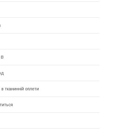
й
 В
год
 в тканинній оплети
ститься