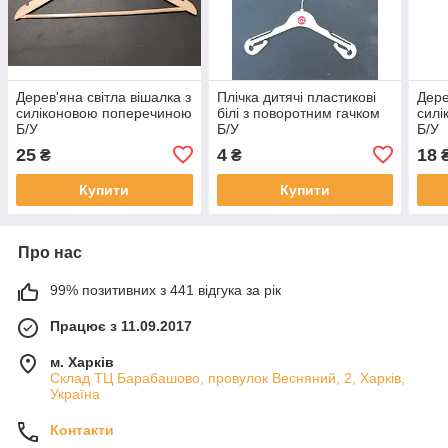
Дерев'яна світла вішалка з
Плічка дитячі пластикові
Дере
силіконовою поперечиною
білі з поворотним гачком
силі
Б/У
Б/У
Б/У
25
4
18
₴
₴
Купити
Купити
Про нас
99% позитивних з 441 відгука за рік
Працює з 11.09.2017
м. Харків
Склад ТЦ Барабашово, провулок Весняний, 2, Харків,
Україна
Контакти