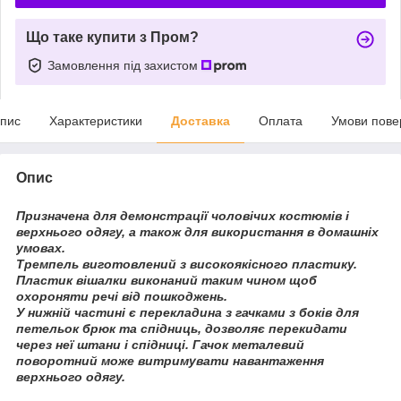
Що таке купити з Пром?
Замовлення під захистом
пис
Характеристики
Доставка
Оплата
Умови пове
Опис
Призначена для демонстрації чоловічих костюмів і
верхнього одягу, а також для використання в домашніх
умовах.
Тремпель виготовлений з високоякісного пластику.
Пластик вішалки виконаний таким чином щоб
охороняти речі від пошкоджень.
У нижній частині є перекладина з гачками з боків для
петельок брюк та спідниць, дозволяє перекидати
через неї штани і спідниці. Гачок металевий
поворотний може витримувати навантаження
верхнього одягу.