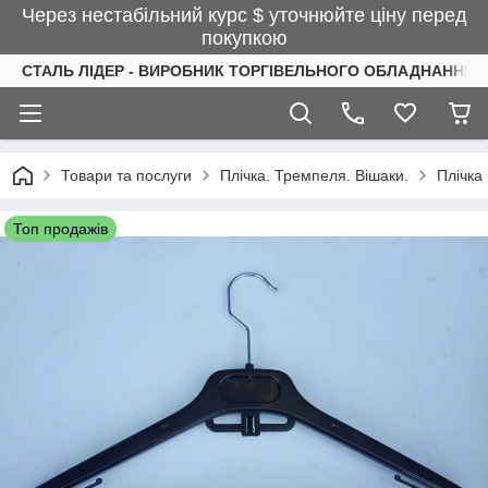
Через нестабільний курс $ уточнюйте ціну перед
покупкою
СТАЛЬ ЛІДЕР - ВИРОБНИК ТОРГІВЕЛЬНОГО ОБЛАДНАННЯ І
Товари та послуги
Плічка. Тремпеля. Вішаки.
Плічка
Топ продажів