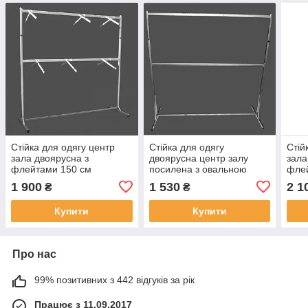
Стійка для одягу центр
Стійка для одягу
Стій
зала двоярусна з
двоярусна центр залу
зала
флейтами 150 см
посилена з овальною
фле
поперечиною 120 см
1 900
1 530
2 1
₴
₴
Купити
Купити
Про нас
99% позитивних з 442 відгуків за рік
Працює з 11.09.2017