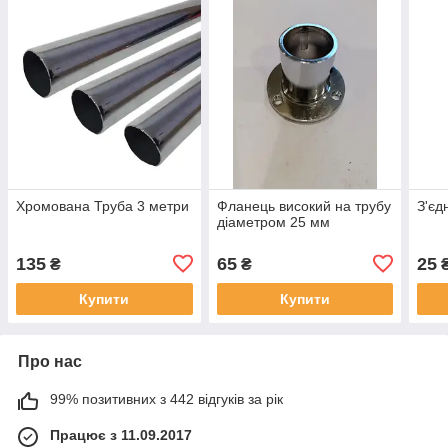
Хромована Труба 3 метри
Фланець високий на трубу
З'єд
діаметром 25 мм
135
65
25
₴
₴
Купити
Купити
Про нас
99% позитивних з 442 відгуків за рік
Працює з 11.09.2017