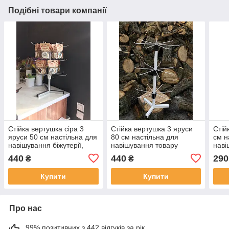
Подібні товари компанії
Стійка вертушка сіра 3
Стійка вертушка 3 яруси
Стій
яруси 50 см настільна для
80 см настільна для
см н
навішування біжутерії,
навішування товару
наві
брелків
440
440
290
₴
₴
Купити
Купити
Про нас
99% позитивних з 442 відгуків за рік