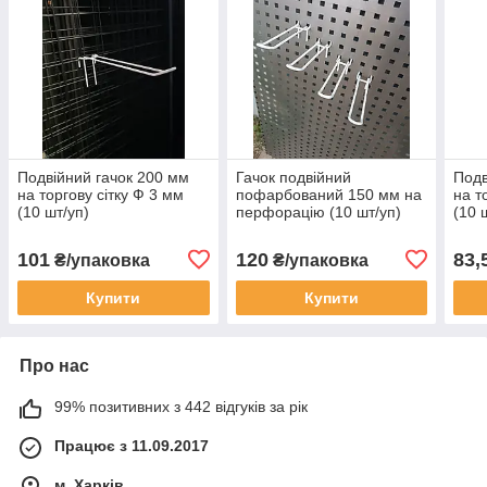
Подвійний гачок 200 мм
Гачок подвійний
Подв
на торгову сітку Ф 3 мм
пофарбований 150 мм на
на т
(10 шт/уп)
перфорацію (10 шт/уп)
(10 
101
120
83,
₴/упаковка
₴/упаковка
Купити
Купити
Про нас
99% позитивних з 442 відгуків за рік
Працює з 11.09.2017
м. Харків