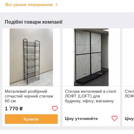
Всі умови повернення
Подібні товари компанії
Металевий розбірний
Стелаж металевий в стилі
Стел
сітчастий чорний стелаж
ЛОФТ (LOFT) для
ЛОФТ
60 см
будинку, офісу, магазину
1 770
₴
Ціну уточнюйте
Цін
Купити