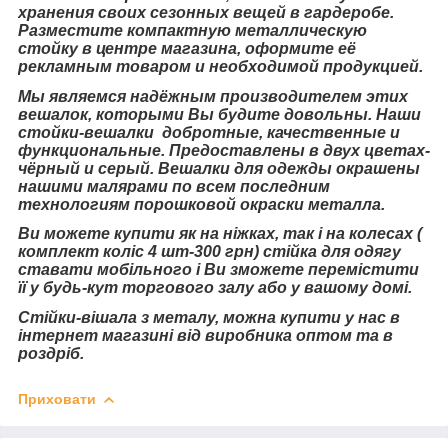
хранения своих сезонных вещей в гардеробе.
Разместите компактную металлическую
стойку в центре магазина, оформите её
рекламным товаром и необходимой продукцией.
Мы являемся надёжным производителем этих
вешалок, которыми Вы будите довольны. Наши
стойки-вешалки добротные, качественные и
функциональные. Предоставлены в двух цветах-
чёрный и серый. Вешалки для одежды окрашены
нашими малярами по всем последним
технологиям порошковой окраски металла.
Ви можете купити як на ніжках, так і на колесах (
комплект коліс 4 шт-300 грн) стійка для одягу
ставати мобільного і Ви зможете перемістити
її у будь-кут торгового залу або у вашому домі.
Стійки-вішала з металу, можна купити у нас в
інтернет магазині від виробника оптом та в
роздріб.
Приховати