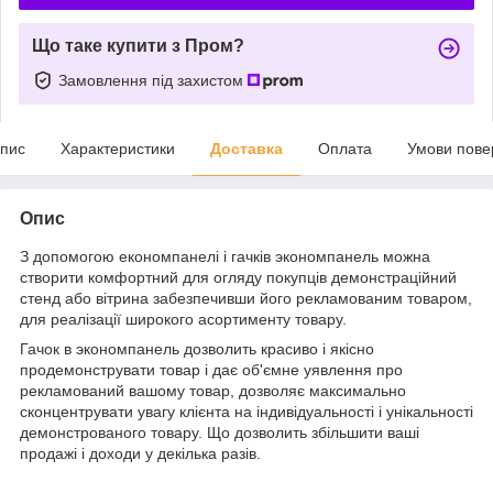
Що таке купити з Пром?
Замовлення під захистом
пис
Характеристики
Доставка
Оплата
Умови пове
Опис
З допомогою економпанелі і гачків экономпанель можна
створити комфортний для огляду покупців демонстраційний
стенд або вітрина забезпечивши його рекламованим товаром,
для реалізації широкого асортименту товару.
Гачок в экономпанель дозволить красиво і якісно
продемонструвати товар і дає об'ємне уявлення про
рекламований вашому товар, дозволяє максимально
сконцентрувати увагу клієнта на індивідуальності і унікальності
демонстрованого товару. Що дозволить збільшити ваші
продажі і доходи у декілька разів.