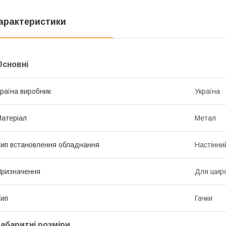
арактеристики
Основні
раїна виробник
Україна
атеріал
Метал
ип встановлення обладнання
Настінни
ризначення
Для широ
ип
Гачки
Габаритні розміри