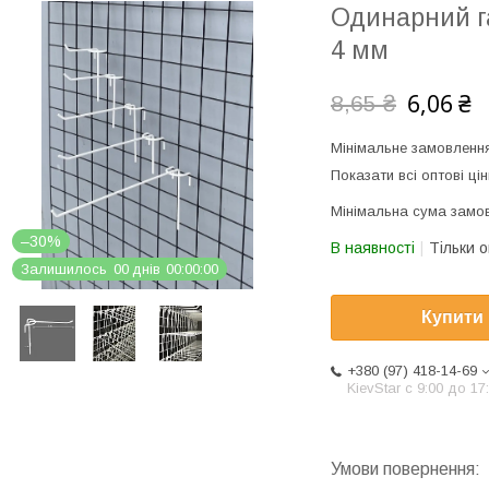
Одинарний га
4 мм
6,06 ₴
8,65 ₴
Мінімальне замовлення
Показати всі оптові цін
Мінімальна сума замов
–30%
В наявності
Тільки 
Залишилось
0
0
днів
0
0
0
0
0
0
Купити
+380 (97) 418-14-69
KievStar с 9:00 до 17