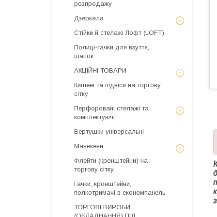
розпродажу
Дзеркала
Стійки й стелажі Лофт (LOFT)
Полиці-гачки для взуття,
шапок
АКЦІЙНІ ТОВАРИ
Кишені та підвіси на торгову
сітку
Перфоровані стелажі та
комплектуючі
Вертушки універсальні
Манекени
Флейти (кронштейни) на
торгову сітку
Гачки, кронштейни,
к
полкотримачі в економпанель
з
ТОРГОВІ ВИРОБИ
(ОБЛАДНАННЯ) ПІД