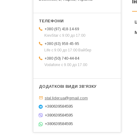
І
Ц
+380 (97) 418-14-69
KievStar с 9:00 до 17:00
+380 (63) 958-45-95
Life с 9:00 до 17:00 Вайбер
+380 (50) 740-44-84
Vodafone с 9.00 до 17.00
stal.lider.ua@gmail.com
+380639584595
+380639584595
+380639584595