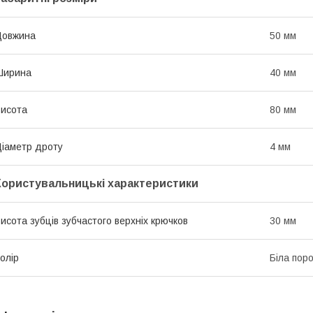
Довжина
50 мм
Ширина
40 мм
исота
80 мм
іаметр дроту
4 мм
Користувальницькі характеристики
исота зубців зубчастого верхніх крючков
30 мм
олір
Біла пор