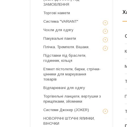
ЗАМОВЛЕННЯ
Х
Торгові намети
Система "VARIANT"
Чохли для одягу
Пакувальні пакети
Плічка. Тремпеля. Вішаки.
К
Підставки під браслети,
годинник, кільця
М
Етикет пістолети, бирки, стрічки-
цінники для маркування
товарів
Т
Відпарювачі для одягу
П
Торгівельні ланцюги, вертушки з
прищіпками, зйомники
Системи Джокер (JOKER)
Т
НОВОРІЧНІ ШТУЧНІ ЯЛИНКИ,
ВІНОЧКИ