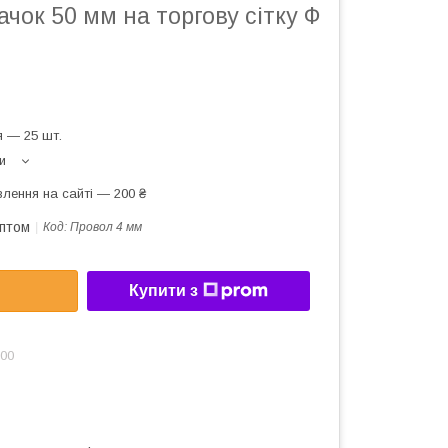
чок 50 мм на торгову сітку Ф
 — 25 шт.
и
лення на сайті — 200 ₴
оптом
Код:
Провол 4 мм
Купити з
:00