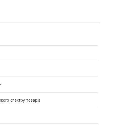
й
кого спектру товарів