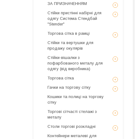
ЗА ПРИЗНАЧЕННЯМ
Стійки пристінні набірні для
одягу Система Стендбай
"Stender"
Торгова сітка в рамці
Стійки та вертушки для
продажу окулярів
Стійки-вішалки з
пофарбованого металу для
одягу (від виробника)
Торгова сітка
Гачки на торгову сітку
Кошики та полиці на торгову
сітку
Торгові сітчасті стелажі з
металу
Столи торгові розкладні
Контейнери металеві для