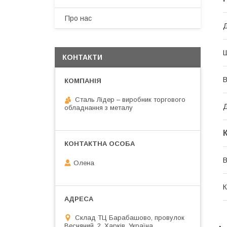
Про нас
КОНТАКТИ
В
Сталь Лідер – виробник торгового
Д
обладнання з металу
В
Олена
К
Склад ТЦ Барабашово, провулок
Весняний, 2, Харків, Україна