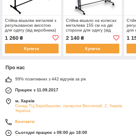
Стійка-вішалки металеві з
Стійка-вішало на колесах
Стій
регульованою висотою
металева 155 см на дві
регу
для одягу (від виробника)
сторони для одягу (від
для 
виробника)
1 260
2 140
1 1
₴
₴
Купити
Купити
Про нас
99% позитивних з 442 відгуків за рік
Працює з 11.09.2017
м. Харків
Склад ТЦ Барабашово, провулок Весняний, 2, Харків,
Україна
Контакти
Сьогодні працює з 08:00 до 18:00