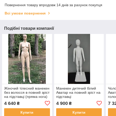
Повернення товару впродовж 14 днів за рахунок покупця
Всі умови повернення
Подібні товари компанії
Жіночий тілесний манекен
Манекен дитячий білий
Чоло
без волосся в повний зріст
Аватар на повний зріст на
Ават
на підставці (пряма нога)
підставці
голо
зріс
4 640
4 900
7 3
₴
₴
Купити
Купити