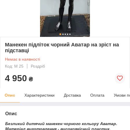
Манекен підліток чорний Аватар на зріст на
підставці
Немає в наявності
Код: М 25
Роздріб
4 950
₴
Опис
Характеристики
Доставка
Оплата
Умови п
Опис
Безликий дитячий
манекен чорного кольору Аватар
.
Матеріал виготовлення - високоякісний пластик.