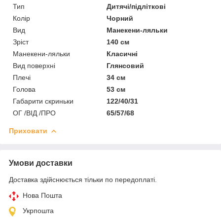
Тип
Дитячі/підліткові
Колір
Чорний
Вид
Манекени-ляльки
Зріст
140 см
Манекени-ляльки
Класичні
Вид поверхні
Глянсовий
Плечі
34 см
Голова
53 см
Габарити скриньки
122/40/31
ОГ /ВІД /ПРО
65/57/68
Приховати
Умови доставки
Доставка здійснюється тільки по передоплаті.
Нова Пошта
Укрпошта