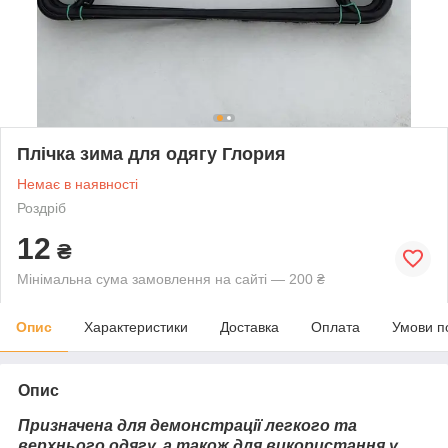
Плічка зима для одягу Глория
Немає в наявності
Роздріб
12
₴
Мінімальна сума замовлення на сайті — 200 ₴
Опис
Характеристики
Доставка
Оплата
Умови п
Опис
Призначена для демонстрації легкого та
верхнього одягу, а також для використання у