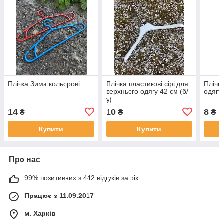
Плічка Зима кольорові
Плічка пластикові сірі для
Пліч
верхнього одягу 42 см (б/
одяг
у)
14
10
8
₴
₴
₴
Купити
Купити
Про нас
99% позитивних з 442 відгуків за рік
Працює з 11.09.2017
м. Харків