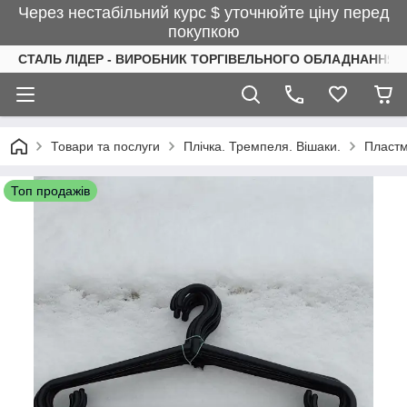
Через нестабільний курс $ уточнюйте ціну перед
покупкою
СТАЛЬ ЛІДЕР - ВИРОБНИК ТОРГІВЕЛЬНОГО ОБЛАДНАННЯ І
Товари та послуги
Плічка. Тремпеля. Вішаки.
Пластм
Топ продажів