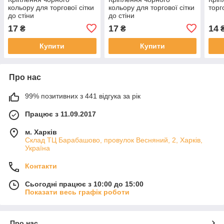
кольору для торгової сітки
кольору для торгової сітки
торг
до стіни
до стіни
17
17
14
₴
₴
Купити
Купити
Про нас
99% позитивних з 441 відгука за рік
Працює з 11.09.2017
м. Харків
Склад ТЦ Барабашово, провулок Весняний, 2, Харків,
Україна
Контакти
Сьогодні працює з 10:00 до 15:00
Показати весь графік роботи
Про нас