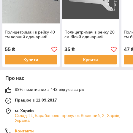
Полицетримач в рейку 40
Полицетримач в рейку 20
Поли
см чорний одинарний
см білий одинарний
см б
55
35
47
₴
₴
Купити
Купити
Про нас
99% позитивних з 442 відгуків за рік
Працює з 11.09.2017
м. Харків
Склад ТЦ Барабашово, провулок Весняний, 2, Харків,
Україна
Контакти