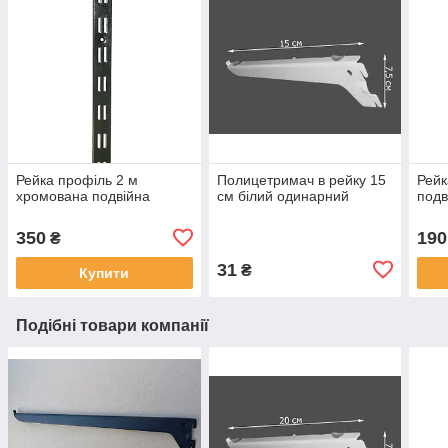
Рейка профіль 2 м
Полицетримач в рейку 15
Рейк
хромована подвійна
см білий одинарний
подв
350
190
₴
31
₴
Купити
Подібні товари компанії