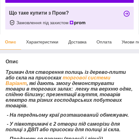
Що таке купити з Пром?
Замовлення під захистом
Опис
Характеристики
Доставка
Оплата
Умови п
Опис
Тримач для створення полиць із дерево-плити
або скла на присосках
торгової системи
Варіант
, які дають змогу демонструвати
товари в
торгових залах: легку та верхню одяг,
спідню білизну; презентації взуття, товарів
електро та різних господарських побутових
товарів.
- На передньому краї розташований обмежувач.
- У півкотримачі є 2 отвори під саморізи для
полиці з ДВП або присоски для полиці зі скла.
- Продаються парами (правий і лівий)