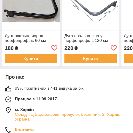
Дуга овальна чорна
Дуга овальна сіра у
Дуга
перфопрофіль 60 см
перфопрофіль 120 см
пер
180
220
220
₴
₴
Купити
Купити
Про нас
99% позитивних з 441 відгука за рік
Працює з 11.09.2017
м. Харків
Склад ТЦ Барабашово, провулок Весняний, 2, Харків,
Україна
Контакти