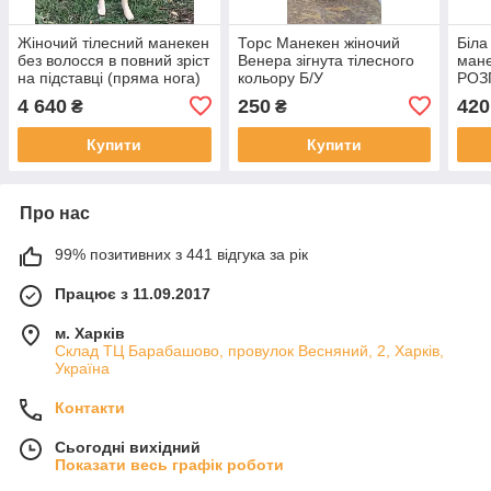
Жіночий тілесний манекен
Торс Манекен жіночий
Біла
без волосся в повний зріст
Венера зігнута тілесного
мане
на підставці (пряма нога)
кольору Б/У
РОЗ
4 640
250
420
₴
₴
Купити
Купити
Про нас
99% позитивних з 441 відгука за рік
Працює з 11.09.2017
м. Харків
Склад ТЦ Барабашово, провулок Весняний, 2, Харків,
Україна
Контакти
Сьогодні вихідний
Показати весь графік роботи