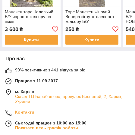
Манекен торс Чоловічий
Торс Манекен жіночий
Мане
Б/У чорного кольору на
Венера зігнута тілесного
Б/У 
ніжці
кольору Б/У
НОВ
3 600
250
540
₴
₴
Купити
Купити
Про нас
99% позитивних з 441 відгука за рік
Працює з 11.09.2017
м. Харків
Склад ТЦ Барабашово, провулок Весняний, 2, Харків,
Україна
Контакти
Сьогодні працює з 10:00 до 15:00
Показати весь графік роботи