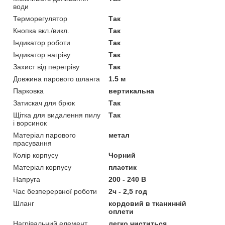
води
Терморегулятор
Так
Кнопка вкл./викл.
Так
Індикатор роботи
Так
Індикатор нагріву
Так
Захист від перегріву
Так
Довжина парового шланга
1.5 м
Парковка
вертикальна
Затискач для брюк
Так
Щітка для видалення пилу
Так
і ворсинок
Матеріал парового
метал
прасування
Колір корпусу
Чорний
Матеріал корпусу
пластик
Напруга
200 - 240 В
Час безперервної роботи
2ч - 2,5 год
Шланг
кордовий в тканинній
оплети
Нагрівальний елемент
легко чиститься