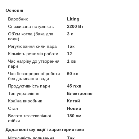
Основні
Виробник
Liting
Споживана потужність
2200 Вт
Об'єм котла (бака для
3 л
води)
Регулювання сили пара
Так
Кількість режимів роботи
12
Час нагріву до утворення
1 хв
пари
Час безперервної роботи
60 хв
без доливання води
Продуктивність пари
45 г/хв
Тип управління
Електронне
Країна виробник
Китай
Стан
Новий
Висота телескопічної
180 см
стійки
Додаткові функції і характеристики
Можливість доливання
Так