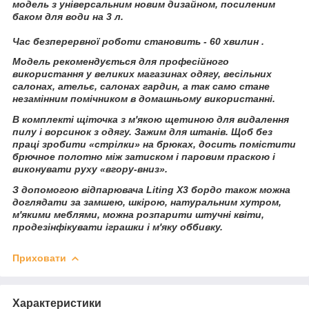
модель з універсальним новим дизайном, посиленим
баком для води на 3 л.
Час безперервної роботи становить - 60 хвилин .
Модель рекомендується для професійного
використання у великих магазинах одягу, весільних
салонах, ательє, салонах гардин, а так само стане
незамінним помічником в домашньому використанні.
В комплекті щіточка з м'якою щетиною для видалення
пилу і ворсинок з одягу. Зажим для штанів. Щоб без
праці зробити «стрілки» на брюках, досить помістити
брючное полотно між затиском і паровим праскою і
виконувати руху «вгору-вниз».
З допомогою відпарювача Liting Х3 бордо також можна
доглядати за замшею, шкірою, натуральним хутром,
м'якими меблями, можна розпарити штучні квіти,
продезінфікувати іграшки і м'яку оббивку.
Приховати
Характеристики