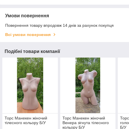
Умови повернення
Повернення товару впродовж 14 днів за рахунок покупця
Всі умови повернення
Подібні товари компанії
Торс Манекен жіночий
Торс Манекен жіночий
Торс
тілесного кольору Б/У
Венера зігнута тілесного
голо
кольору Б/У
Б/У