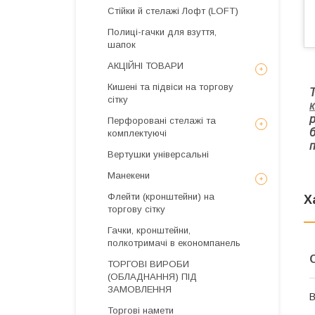
Стійки й стелажі Лофт (LOFT)
Полиці-гачки для взуття,
шапок
АКЦІЙНІ ТОВАРИ
Кишені та підвіси на торгову
сітку
Перфоровані стелажі та
комплектуючі
Вертушки універсальні
Манекени
Флейти (кронштейни) на
Х
торгову сітку
Гачки, кронштейни,
полкотримачі в економпанель
ТОРГОВІ ВИРОБИ
(ОБЛАДНАННЯ) ПІД
ЗАМОВЛЕННЯ
В
Торгові намети