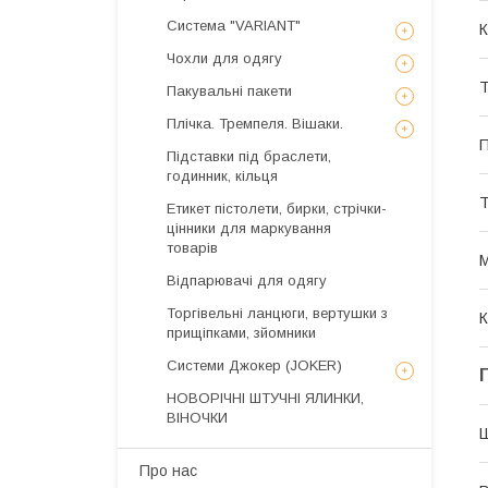
Система "VARIANT"
К
Чохли для одягу
Т
Пакувальні пакети
Плічка. Тремпеля. Вішаки.
П
Підставки під браслети,
годинник, кільця
Т
Етикет пістолети, бирки, стрічки-
цінники для маркування
товарів
М
Відпарювачі для одягу
Торгівельні ланцюги, вертушки з
К
прищіпками, зйомники
Системи Джокер (JOKER)
НОВОРІЧНІ ШТУЧНІ ЯЛИНКИ,
ВІНОЧКИ
Про нас