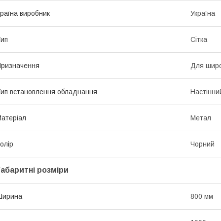
раїна виробник
Україна
ип
Сітка
ризначення
Для широ
ип встановлення обладнання
Настінни
атеріал
Метал
олір
Чорний
Габаритні розміри
Ширина
800 мм