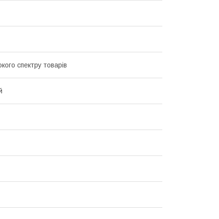
кого спектру товарів
й