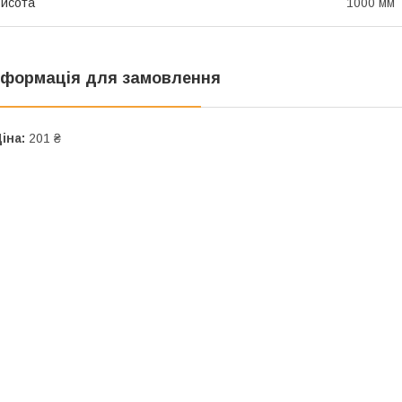
исота
1000 мм
нформація для замовлення
іна:
201 ₴