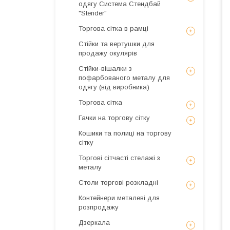
одягу Система Стендбай
"Stender"
Торгова сітка в рамці
Стійки та вертушки для
продажу окулярів
Стійки-вішалки з
пофарбованого металу для
одягу (від виробника)
Торгова сітка
Гачки на торгову сітку
Кошики та полиці на торгову
сітку
Торгові сітчасті стелажі з
металу
Столи торгові розкладні
Контейнери металеві для
розпродажу
Дзеркала