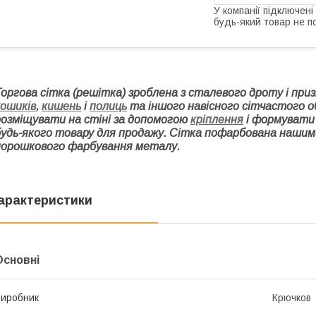
У компанії підключені
будь-який товар не п
Торгова сітка (решітка) зроблена з сталевого дроту і при
кошиків
,
кишень
і
полиць
та іншого навісного сітчастого 
розміщувати на стіні за допомогою
кріплення
і формувати
будь-якого товару для продажу. Сітка пофарбована нашим
порошкового фарбування металу.
арактеристики
Основні
иробник
Крючков