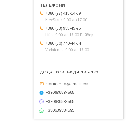
+380 (97) 418-14-69
KievStar с 9:00 до 17:00
+380 (63) 958-45-95
Life с 9:00 до 17:00 Вайбер
+380 (50) 740-44-84
Vodafone с 9.00 до 17.00
stal.lider.ua@gmail.com
+380639584595
+380639584595
+380639584595