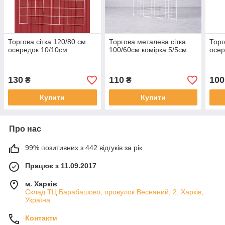
Торгова сітка 120/80 см
Торгова металева сітка
Торг
осередок 10/10см
100/60см комірка 5/5см
осер
130
110
100
₴
₴
Купити
Купити
Про нас
99% позитивних з 442 відгуків за рік
Працює з 11.09.2017
м. Харків
Склад ТЦ Барабашово, провулок Весняний, 2, Харків,
Україна
Контакти