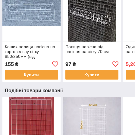
Кошик-полиця навісна на
Полиця навісна під
Один
торговельну сітку
насіння на сітку 70 см
на т
850/250мм (від
виробника)
155
97
5,2
₴
₴
Купити
Купити
Подібні товари компанії