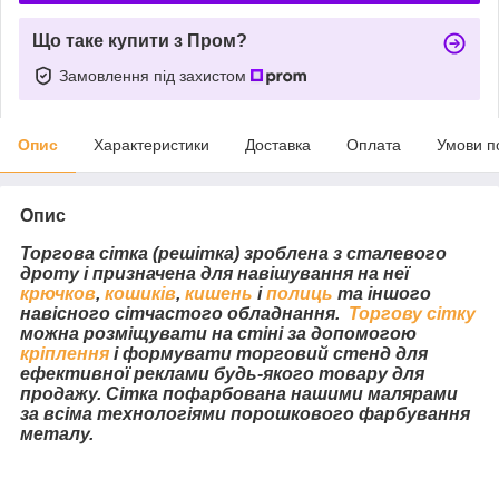
Що таке купити з Пром?
Замовлення під захистом
Опис
Характеристики
Доставка
Оплата
Умови п
Опис
Торгова сітка (решітка) зроблена з сталевого
дроту і призначена для навішування на неї
крючков
,
кошиків
,
кишень
і
полиць
та іншого
навісного сітчастого обладнання.
Торгову сітку
можна розміщувати на стіні за допомогою
кріплення
і формувати торговий стенд для
ефективної реклами будь-якого товару для
продажу. Сітка пофарбована нашими малярами
за всіма технологіями порошкового фарбування
металу.