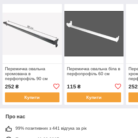
Перемичка овальна
Перемичка овальна біла в
Пер
хромована в
перфопрофіль 60 см
хром
перфопрофіль 90 см
пер
252
115
252
₴
₴
Купити
Купити
Про нас
99% позитивних з 441 відгука за рік