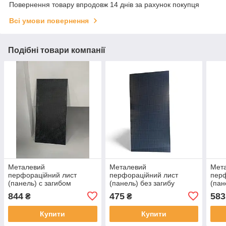
Повернення товару впродовж 14 днів за рахунок покупця
Всі умови повернення
Подібні товари компанії
Металевий
Металевий
Мет
перфораційний лист
перфораційний лист
перф
(панель) с загибом
(панель) без загибу
(пан
чорного кольору 100*40
чорного кольору 100*30
чорн
844
475
583
₴
₴
см
см
см
Купити
Купити