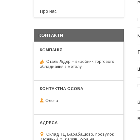
Р
Про нас
П
КОНТАКТИ
М
Сталь Лідер – виробник торгового
обладнання з металу
Ш
Г
Олена
В
В
Склад ТЦ Барабашово, провулок
Весняний, 2, Харків, Україна