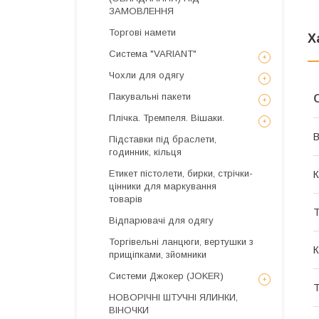
ЗАМОВЛЕННЯ
Торгові намети
Х
Система "VARIANT"
Чохли для одягу
Пакувальні пакети
Плічка. Тремпеля. Вішаки.
В
Підставки під браслети,
годинник, кільця
Етикет пістолети, бирки, стрічки-
К
цінники для маркування
товарів
Т
Відпарювачі для одягу
Торгівельні ланцюги, вертушки з
К
прищіпками, зйомники
Системи Джокер (JOKER)
Т
НОВОРІЧНІ ШТУЧНІ ЯЛИНКИ,
ВІНОЧКИ