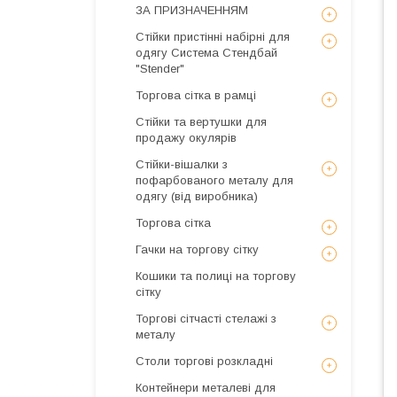
ЗА ПРИЗНАЧЕННЯМ
Стійки пристінні набірні для
одягу Система Стендбай
"Stender"
Торгова сітка в рамці
Стійки та вертушки для
продажу окулярів
Стійки-вішалки з
пофарбованого металу для
одягу (від виробника)
Торгова сітка
Гачки на торгову сітку
Кошики та полиці на торгову
сітку
Торгові сітчасті стелажі з
металу
Столи торгові розкладні
Контейнери металеві для