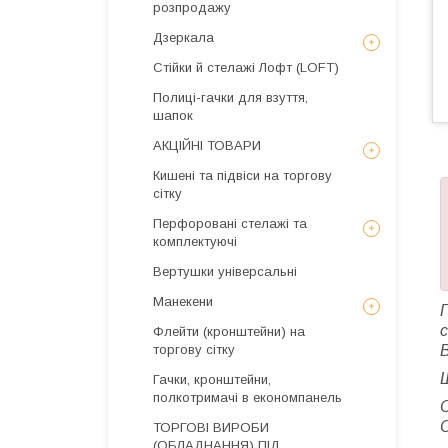
розпродажу
Дзеркала
Стійки й стелажі Лофт (LOFT)
Полиці-гачки для взуття,
шапок
АКЦІЙНІ ТОВАРИ
Кишені та підвіси на торгову
сітку
Перфоровані стелажі та
комплектуючі
Вертушки універсальні
Манекени
Флейти (кронштейни) на
торгову сітку
Ш
Гачки, кронштейни,
полкотримачі в економпанель
ТОРГОВІ ВИРОБИ
(ОБЛАДНАННЯ) ПІД