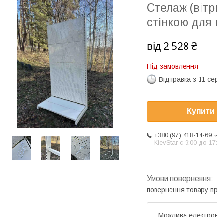
Стелаж (вітр
стінкою для 
від
2 528 ₴
Під замовлення
Відправка з 11 се
Купити
+380 (97) 418-14-69
KievStar с 9:00 до 17
повернення товару п