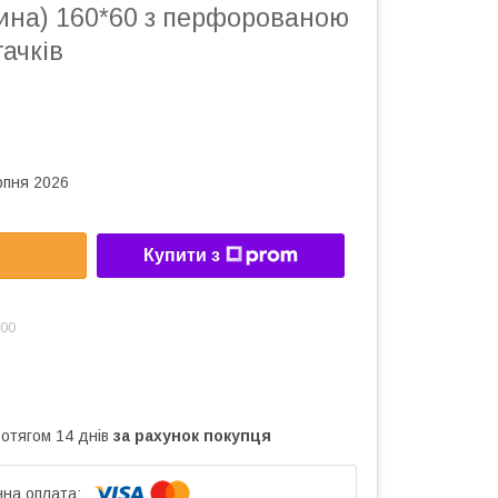
ина) 160*60 з перфорованою
гачків
рпня 2026
Купити з
:00
ротягом 14 днів
за рахунок покупця