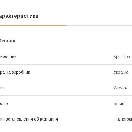
арактеристики
Основні
иробник
Крючков
раїна виробник
Україна
ип
Стелаж
олір
Білий
ип встановлення обладнання
Підлогов