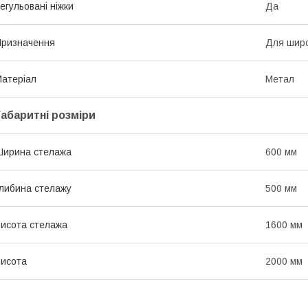
егульовані ніжки
Да
ризначення
Для широ
атеріал
Метал
Габаритні розміри
ирина стелажа
600 мм
либина стелажу
500 мм
исота стелажа
1600 мм
исота
2000 мм