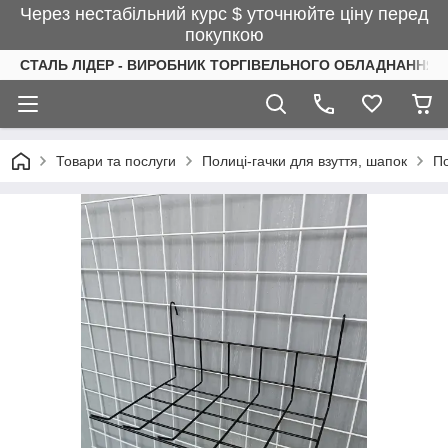
Через нестабільний курс $ уточнюйте ціну перед
покупкою
СТАЛЬ ЛІДЕР - ВИРОБНИК ТОРГІВЕЛЬНОГО ОБЛАДНАННЯ І
Товари та послуги
Полиці-гачки для взуття, шапок
По