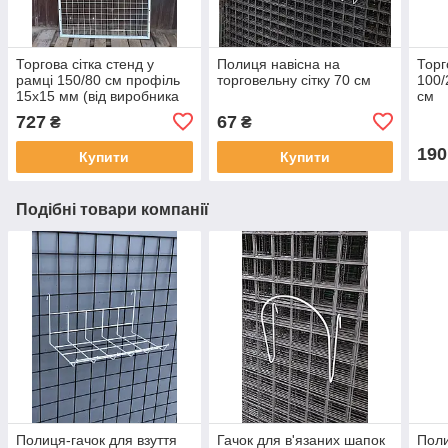
Торгова сітка стенд у
Полиця навісна на
Торг
рамці 150/80 см профіль
торговельну сітку 70 см
100/
15х15 мм (від виробника
см
оптом та в роздріб)
727
67
₴
₴
190
Купити
Купити
Подібні товари компанії
Полиця-гачок для взуття
Гачок для в'язаних шапок
Поли