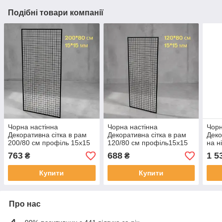
Подібні товари компанії
Чорна настінна
Чорна настінна
Чорн
Декоративна сітка в рам
Декоративна сітка в рам
Деко
200/80 см профіль 15х15
120/80 см профіль15х15
на н
мм (від виробника оптом
мм (від виробника оптом
проф
763
688
1 5
₴
₴
та в роздріб)
та в роздріб)
виро
розд
Купити
Купити
Про нас