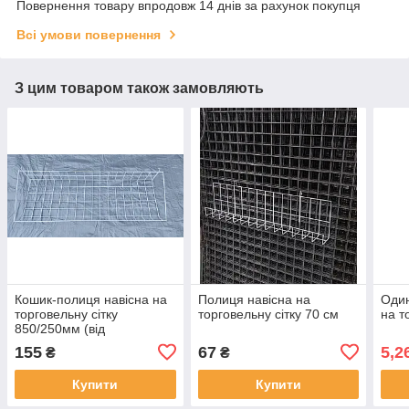
Повернення товару впродовж 14 днів за рахунок покупця
Всі умови повернення
З цим товаром також замовляють
Кошик-полиця навісна на
Полиця навісна на
Один
торговельну сітку
торговельну сітку 70 см
на т
850/250мм (від
виробника)
155
67
5,2
₴
₴
Купити
Купити