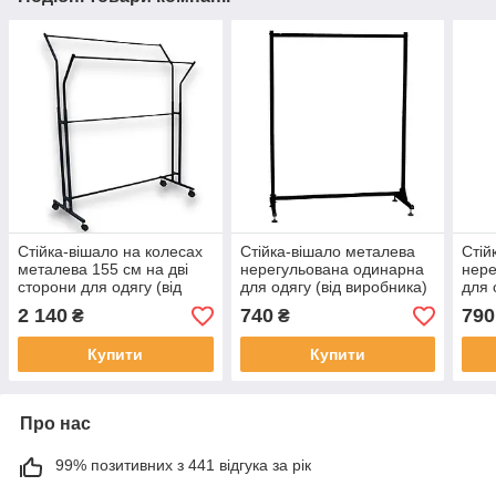
Стійка-вішало на колесах
Стійка-вішало металева
Стій
металева 155 см на дві
нерегульована одинарна
нере
сторони для одягу (від
для одягу (від виробника)
для 
виробника)
2 140
740
790
₴
₴
Купити
Купити
Про нас
99% позитивних з 441 відгука за рік