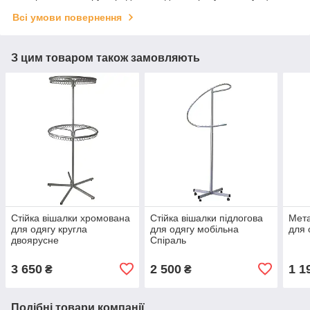
Всі умови повернення
З цим товаром також замовляють
Стійка вішалки хромована
Стійка вішалки підлогова
Мета
для одягу кругла
для одягу мобільна
для 
двоярусне
Спіраль
3 650
2 500
1 1
₴
₴
Подібні товари компанії