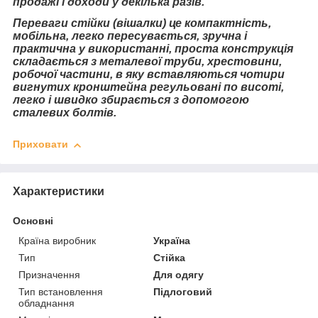
продажі і доходи у декілька разів.
Переваги стійки (вішалки) це компактність,
мобільна, легко пересувається, зручна і
практична у використанні, проста конструкція
складається з металевої труби, хрестовини,
робочої частини, в яку вставляються чотири
вигнутих кронштейна регульовані по висоті,
легко і швидко збирається з допомогою
сталевих болтів.
Приховати
Характеристики
Основні
Країна виробник
Україна
Тип
Стійка
Призначення
Для одягу
Тип встановлення
Підлоговий
обладнання