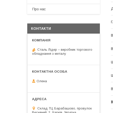
Д
Про нас
Г
КОНТАКТИ
В
В
Сталь Лідер – виробник торгового
обладнання з металу
Ш
Ш
Олена
В
Склад ТЦ Барабашово, провулок
Весняний, 2, Харків, Україна