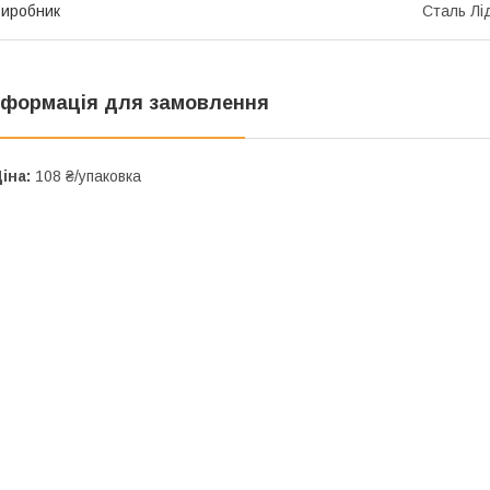
иробник
Сталь Лі
нформація для замовлення
іна:
108 ₴/упаковка