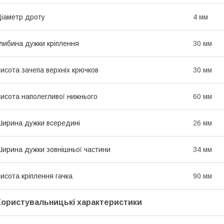
іаметр дроту
4 мм
либина дужки кріплення
30 мм
исота зачепа верхніх крючков
30 мм
исота наполегливої нижнього
60 мм
ирина дужки всередині
26 мм
ирина дужки зовнішньої частини
34 мм
исота кріплення гачка
90 мм
Користувальницькі характеристики