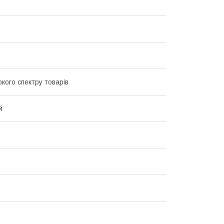
кого спектру товарів
й