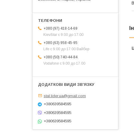
В
І
+380 (97) 418-14-69
KievStar с 9:00 до 17:00
+380 (63) 958-45-95
Ц
Life с 9:00 до 17:00 Вайбер
+380 (50) 740-44-84
Vodafone с 9.00 до 17.00
stal.lider.ua@gmail.com
+380639584595
+380639584595
+380639584595