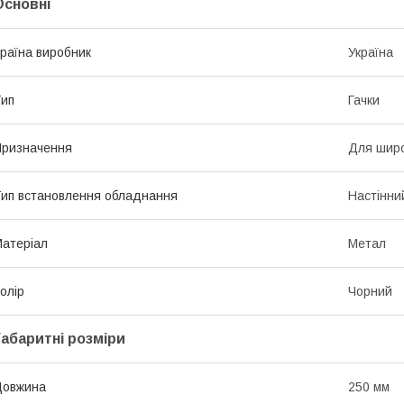
Основні
раїна виробник
Україна
ип
Гачки
ризначення
Для широ
ип встановлення обладнання
Настінни
атеріал
Метал
олір
Чорний
Габаритні розміри
Довжина
250 мм