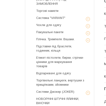
ЗАМОВЛЕННЯ
Торгові намети
К
Система "VARIANT"
Чохли для одягу
Т
Пакувальні пакети
П
Плічка. Тремпеля. Вішаки.
Підставки під браслети,
годинник, кільця
Т
Етикет пістолети, бирки, стрічки-
цінники для маркування
М
товарів
Відпарювачі для одягу
К
Торгівельні ланцюги, вертушки з
прищіпками, зйомники
Системи Джокер (JOKER)
НОВОРІЧНІ ШТУЧНІ ЯЛИНКИ,
ВІНОЧКИ