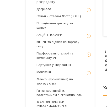
розпродажу
Дзеркала
Стійки й стелажі Лофт (LOFT)
Полиці-гачки для взуття,
шапок
АКЦІЙНІ ТОВАРИ
Кишені та підвіси на торгову
сітку
Перфоровані стелажі та
комплектуючі
Вертушки універсальні
з
Манекени
Флейти (кронштейни) на
торгову сітку
Х
Гачки, кронштейни,
полкотримачі в економпанель
ТОРГОВІ ВИРОБИ
(ОБЛАДНАННЯ) ПІД