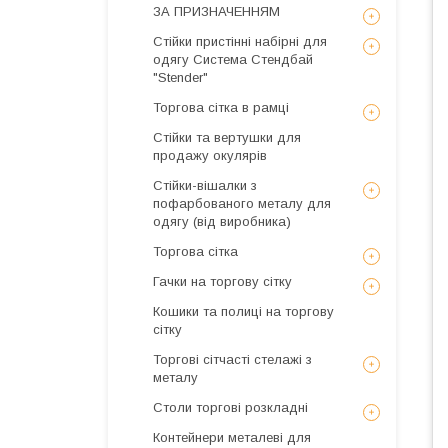
ЗА ПРИЗНАЧЕННЯМ
Стійки пристінні набірні для
одягу Система Стендбай
"Stender"
Торгова сітка в рамці
Стійки та вертушки для
продажу окулярів
Стійки-вішалки з
пофарбованого металу для
одягу (від виробника)
Торгова сітка
Гачки на торгову сітку
Кошики та полиці на торгову
сітку
Торгові сітчасті стелажі з
металу
Столи торгові розкладні
Контейнери металеві для