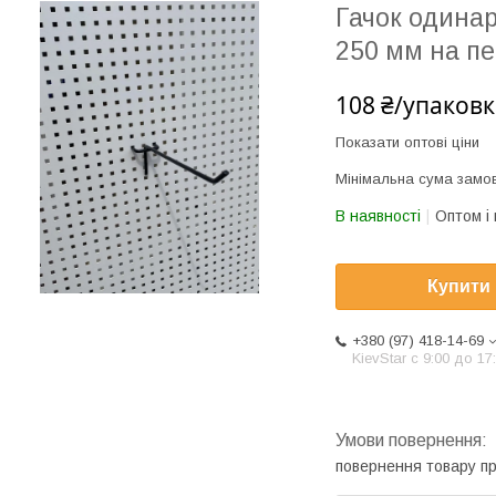
Гачок одина
250 мм на пе
108 ₴/упаковк
Показати оптові ціни
Мінімальна сума замов
В наявності
Оптом і 
Купити
+380 (97) 418-14-69
KievStar с 9:00 до 17
повернення товару п