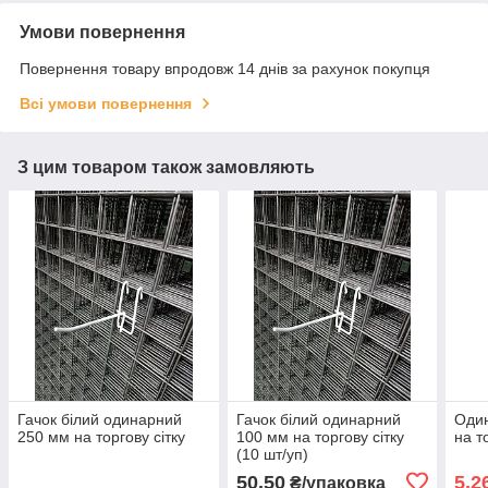
Умови повернення
Повернення товару впродовж 14 днів за рахунок покупця
Всі умови повернення
З цим товаром також замовляють
Гачок білий одинарний
Гачок білий одинарний
Один
250 мм на торгову сітку
100 мм на торгову сітку
на т
(10 шт/уп)
50,50
5,2
₴/упаковка