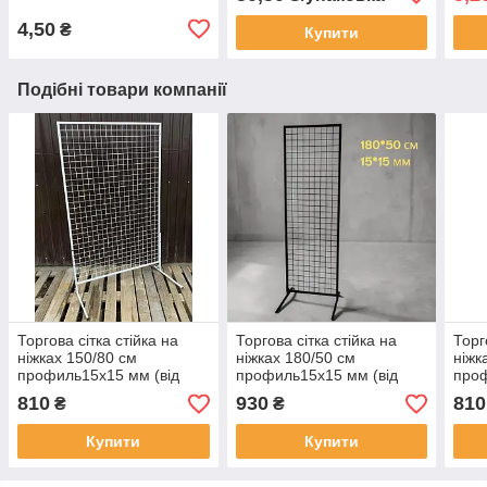
4,50
₴
Купити
Подібні товари компанії
Торгова сітка стійка на
Торгова сітка стійка на
Торг
ніжках 150/80 см
ніжках 180/50 см
ніжк
профиль15х15 мм (від
профиль15х15 мм (від
проф
виробника оптом та в
виробника оптом та в
виро
810
930
810
₴
₴
роздріб)
роздріб)
розд
Купити
Купити