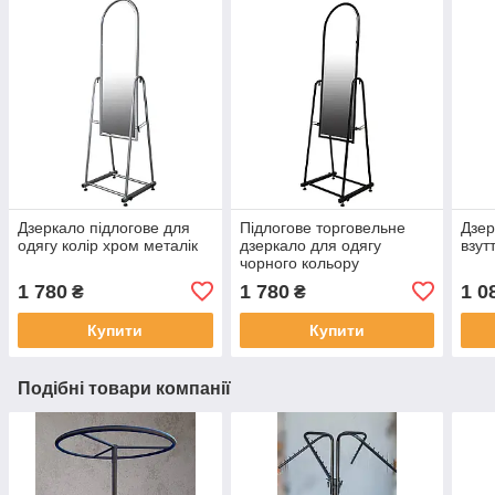
Дзеркало підлогове для
Підлогове торговельне
Дзер
одягу колір хром металік
дзеркало для одягу
взут
чорного кольору
1 780
1 780
1 0
₴
₴
Купити
Купити
Подібні товари компанії