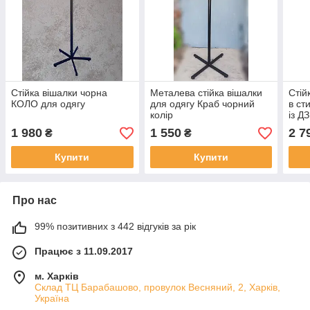
Стійка вішалки чорна
Металева стійка вішалки
Стій
КОЛО для одягу
для одягу Краб чорний
в ст
колір
із 
1 980
1 550
2 7
₴
₴
Купити
Купити
Про нас
99% позитивних з 442 відгуків за рік
Працює з 11.09.2017
м. Харків
Склад ТЦ Барабашово, провулок Весняний, 2, Харків,
Україна