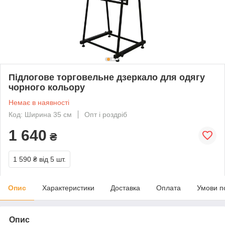
Підлогове торговельне дзеркало для одягу
чорного кольору
Немає в наявності
Код: Ширина 35 см
Опт і роздріб
1 640
₴
1 590 ₴
від 5 шт.
Опис
Характеристики
Доставка
Оплата
Умови п
Опис