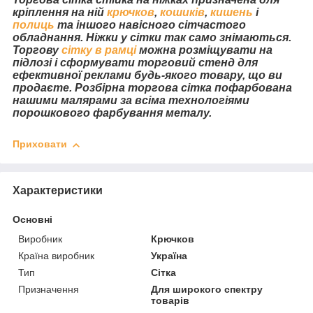
кріплення на ній
крючков
,
кошиків
,
кишень
і
полиць
та іншого навісного сітчастого
обладнання. Ніжки у сітки так само знімаються.
Торгову
сітку в рамці
можна розміщувати на
підлозі і сформувати торговий стенд для
ефективної реклами будь-якого товару, що ви
продаєте. Розбірна торгова сітка пофарбована
нашими малярами за всіма технологіями
порошкового фарбування металу.
Приховати
Характеристики
Основні
Виробник
Крючков
Країна виробник
Україна
Тип
Сітка
Призначення
Для широкого спектру
товарів