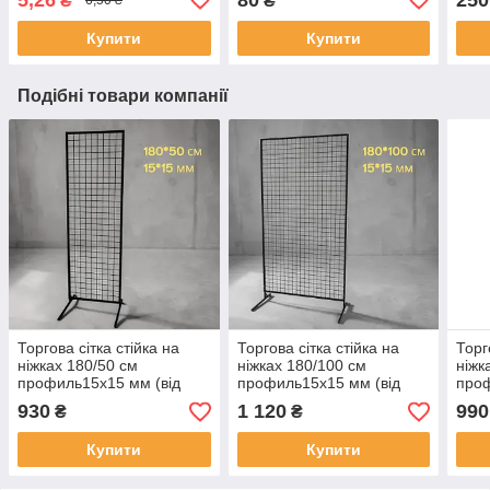
₴
₴
6,50 ₴
Купити
Купити
Подібні товари компанії
Торгова сітка стійка на
Торгова сітка стійка на
Торг
ніжках 180/50 см
ніжках 180/100 см
ніжк
профиль15х15 мм (від
профиль15х15 мм (від
проф
виробника оптом та в
виробника оптом та в
виро
930
1 120
990
₴
₴
роздріб)
роздріб)
розд
Купити
Купити