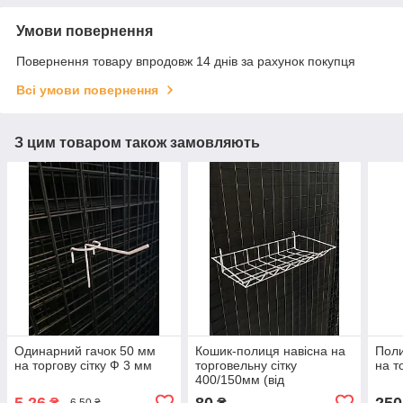
Умови повернення
Повернення товару впродовж 14 днів за рахунок покупця
Всі умови повернення
З цим товаром також замовляють
Одинарний гачок 50 мм
Кошик-полиця навісна на
Поли
на торгову сітку Ф 3 мм
торговельну сітку
на т
400/150мм (від
виробника)
5,26
80
250