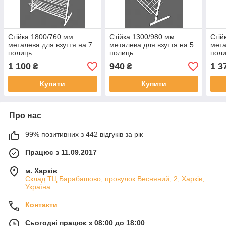
Стійка 1800/760 мм
Стійка 1300/980 мм
Стій
металева для взуття на 7
металева для взуття на 5
мета
полиць
полиць
пол
1 100
940
1 3
₴
₴
Купити
Купити
Про нас
99% позитивних з 442 відгуків за рік
Працює з 11.09.2017
м. Харків
Склад ТЦ Барабашово, провулок Весняний, 2, Харків,
Україна
Контакти
Сьогодні працює з 08:00 до 18:00