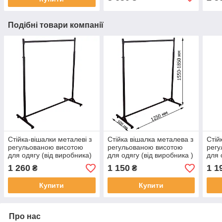
Подібні товари компанії
Стійка-вішалки металеві з
Стійка вішалка металева з
Стій
регульованою висотою
регульованою висотою
регу
для одягу (від виробника)
для одягу (від виробника )
для 
1 260
1 150
1 1
₴
₴
Купити
Купити
Про нас