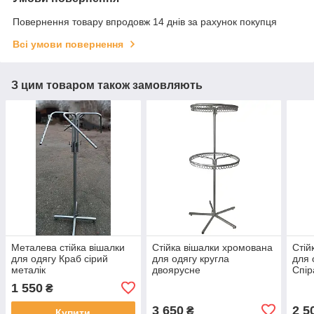
Повернення товару впродовж 14 днів за рахунок покупця
Всі умови повернення
З цим товаром також замовляють
Металева стійка вішалки
Стійка вішалки хромована
Стій
для одягу Краб сірий
для одягу кругла
для 
металік
двоярусне
Спір
1 550
₴
3 650
2 5
₴
Купити