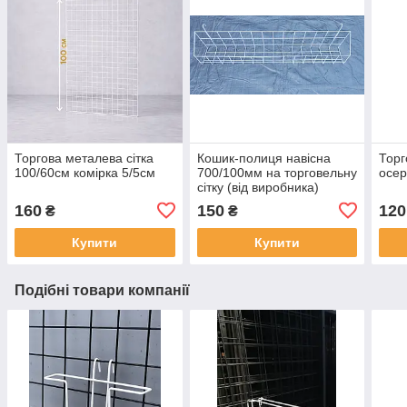
Торгова металева сітка
Кошик-полиця навісна
Торг
100/60см комірка 5/5см
700/100мм на торговельну
осер
сітку (від виробника)
160
150
120
₴
₴
Купити
Купити
Подібні товари компанії