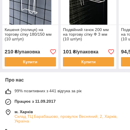
Кишеня (полиця) на
Подвійний гачок 200 мм
Подв
торгову сітку 180/150 мм
на торгову сітку Ф 3 мм
на т
(10 шт/уп)
(10 шт/уп)
(10 
210
101
94,
₴/упаковка
₴/упаковка
Купити
Купити
Про нас
99% позитивних з 441 відгука за рік
Працює з 11.09.2017
м. Харків
Склад ТЦ Барабашово, провулок Весняний, 2, Харків,
Україна