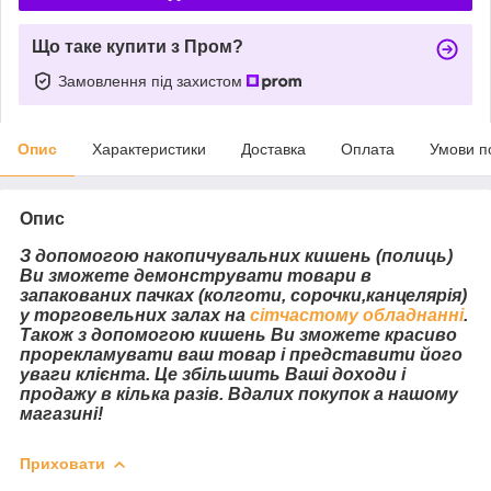
Що таке купити з Пром?
Замовлення під захистом
Опис
Характеристики
Доставка
Оплата
Умови п
Опис
З допомогою накопичувальних кишень (полиць)
Ви зможете демонструвати товари в
запакованих пачках (колготи, сорочки,канцелярія)
у торговельних залах на
сітчастому обладнанні
.
Також з допомогою кишень Ви зможете красиво
прорекламувати ваш товар і представити його
уваги клієнта. Це збільшить Ваші доходи і
продажу в кілька разів. Вдалих покупок а нашому
магазині!
Приховати