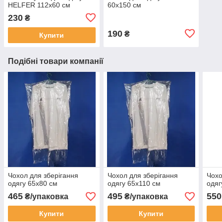
HELFER 112х60 см
60х150 см
230
₴
190
₴
Купити
Подібні товари компанії
Чохол для зберігання
Чохол для зберігання
Чохо
одягу 65х80 см
одягу 65х110 см
одяг
465
495
550
₴/упаковка
₴/упаковка
Купити
Купити