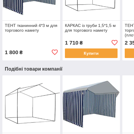
ТЕНТ тканинний 4*3 м для
КАРКАС із труби 1,5*1,5 м
ТЕНТ
торгового намету
для торгового намету
торг
(пло
1 710
2 3
₴
1 800
₴
Купити
Подібні товари компанії