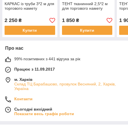
КАРКАС із труби 3*2 м для
ТЕНТ тканинний 2,5*2 м
ТЕНТ
торгового намету
для торгового намету
торг
2 250
1 850
1 9
₴
₴
Купити
Купити
Про нас
99% позитивних з 441 відгука за рік
Працює з 11.09.2017
м. Харків
Склад ТЦ Барабашово, провулок Весняний, 2, Харків,
Україна
Контакти
Сьогодні вихідний
Показати весь графік роботи