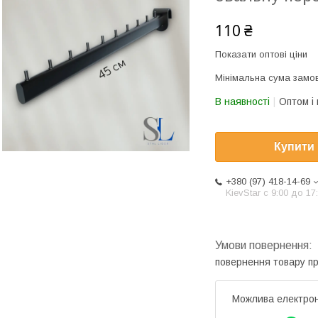
110 ₴
Показати оптові ціни
Мінімальна сума замов
В наявності
Оптом і 
Купити
+380 (97) 418-14-69
KievStar с 9:00 до 17
повернення товару п