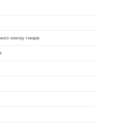
кого спектру товарів
й