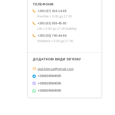
+380 (97) 418-14-69
KievStar с 9:00 до 17:00
+380 (63) 958-45-95
Life с 9:00 до 17:00 Вайбер
+380 (50) 740-44-84
Vodafone с 9.00 до 17.00
stal.lider.ua@gmail.com
+380639584595
+380639584595
+380639584595