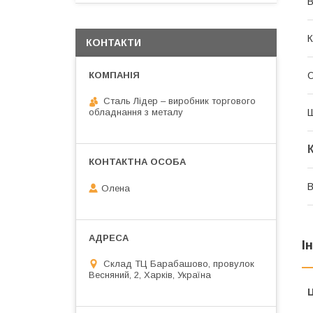
В
К
КОНТАКТИ
О
Сталь Лідер – виробник торгового
Ш
обладнання з металу
В
Олена
І
Склад ТЦ Барабашово, провулок
Весняний, 2, Харків, Україна
Ц