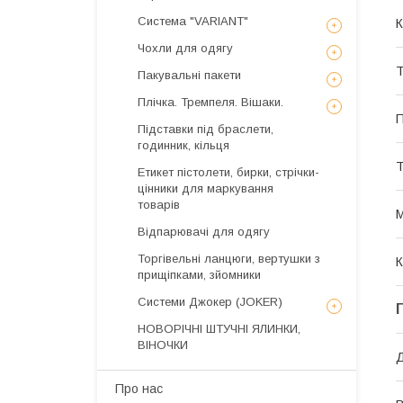
Система "VARIANT"
К
Чохли для одягу
Т
Пакувальні пакети
Плічка. Тремпеля. Вішаки.
П
Підставки під браслети,
годинник, кільця
Т
Етикет пістолети, бирки, стрічки-
цінники для маркування
товарів
М
Відпарювачі для одягу
Торгівельні ланцюги, вертушки з
К
прищіпками, зйомники
Системи Джокер (JOKER)
НОВОРІЧНІ ШТУЧНІ ЯЛИНКИ,
ВІНОЧКИ
Про нас