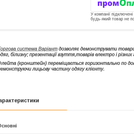
У компанії підключені
будь-який товар не п
Торгова система Варіант
дозволяє демонструвати товар
дяг, білизну; презентації взуття,товарів електро і різни
Флейта (кронштейн) переміщається горизонтально по до
демонструючи лицьову частину одягу клієнту.
арактеристики
Основні