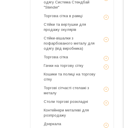
одягу Система Стендбай
"Stender"
Торгова сітка в рамці
Стійки та вертушки для
продажу окулярів
Стійки-вішалки з
пофарбованого металу для
одягу (від виробника)
Торгова сітка
Гачки на торгову сітку
Кошики та полиці на торгову
сітку
Торгові сітчасті стелажі з
металу
Столи торгові розкладні
Контейнери металеві для
розпродажу
Дзеркала