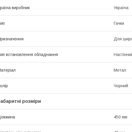
раїна виробник
Україна
ип
Гачки
ризначення
Для широ
ип встановлення обладнання
Настінни
атеріал
Метал
олір
Чорний
Габаритні розміри
Довжина
450 мм