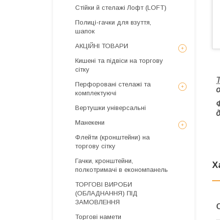
Стійки й стелажі Лофт (LOFT)
Полиці-гачки для взуття,
шапок
АКЦІЙНІ ТОВАРИ
Кишені та підвіси на торгову
сітку
Перфоровані стелажі та
о
комплектуючі
Вертушки універсальні
Манекени
Флейти (кронштейни) на
торгову сітку
Гачки, кронштейни,
Х
полкотримачі в економпанель
ТОРГОВІ ВИРОБИ
(ОБЛАДНАННЯ) ПІД
ЗАМОВЛЕННЯ
Торгові намети