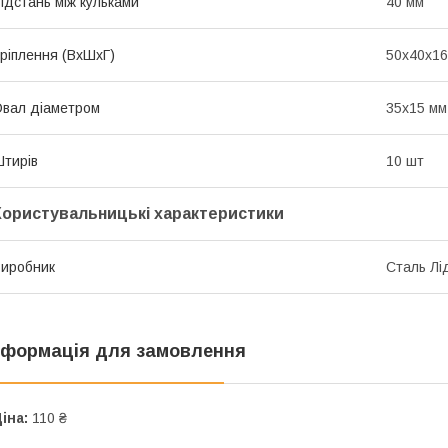
ідстань між кульками
40 мм
ріплення (ВхШхГ)
50х40х16
вал діаметром
35х15 мм
тирів
10 шт
Користувальницькі характеристики
иробник
Сталь Лі
нформація для замовлення
іна:
110 ₴