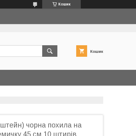
Кошик
Кошик
нштейн) чорна похила на
мичку 45 см 10 штирів